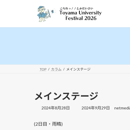
コ
ナ
ン
ビ
テ
ゲ
ン
ー
ツ
シ
へ
ョ
ス
ン
キ
に
ッ
移
プ
動
TOP
カラム
メインステージ
メインステージ
最
2024年8月28日
2024年9月29日
netmedi
終
更
(2日目・雨晴)
新