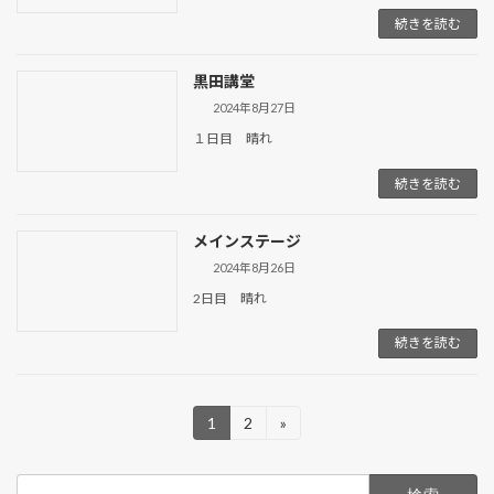
続きを読む
黒田講堂
2024年8月27日
１日目 晴れ
続きを読む
メインステージ
2024年8月26日
2日目 晴れ
続きを読む
投
1
2
»
固
固
定
定
稿
ペ
ペ
検
ー
ー