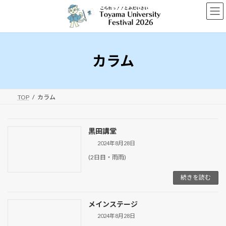
コ
ナ
ン
ビ
テ
ゲ
ン
ー
ツ
シ
へ
ョ
カラム
ス
ン
キ
に
ッ
移
プ
動
TOP
カラム
黒田講堂
2024年8月28日
(2日目・雨雨)
続きを読む
メインステージ
2024年8月28日