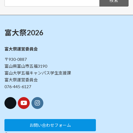
の
索:
ジ
ジ
ペ
ー
ジ
富大祭2026
送
富大祭運営委員会
り
〒930-0887
富山県富山市五福3190
富山大学五福キャンパス学生支援課
富大祭運営委員会
076-445-6127
お問い合わせフォーム