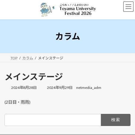
コ
ナ
ン
ビ
テ
ゲ
ン
ー
ツ
シ
へ
ョ
カラム
ス
ン
キ
に
ッ
移
プ
動
TOP
カラム
メインステージ
メインステージ
最
2024年8月28日
2024年9月29日
netmedia_adm
終
更
(2日目・雨雨)
新
日
時
検
:
索: